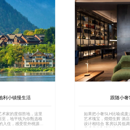
地利小镇慢生活
跟随小奢
艺术家的度假胜地，这里
如果把小奢SLH比喻成
而至，地平线为你甄选格
艺术瑰宝，熠熠生辉 酒店在一栋标志性建筑内 历史元素的特质与精美的现代
的入住，感受世外桃源般
设计相结合 客房以其低
品质床单和设施为特色