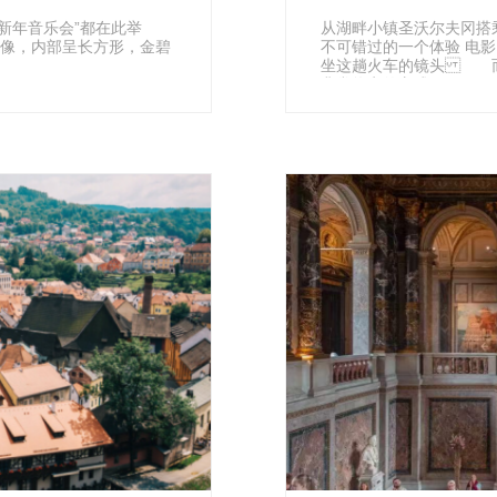
新年音乐会”都在此举
从湖畔小镇圣沃尔夫冈搭
雕像，内部呈长方形，金碧
不可错过的一个体验 电影《音乐之声》里玛利亚带孩子们上山去郊游就有乘
坐这趟火车的镜头 而乘
非常热衷的方式