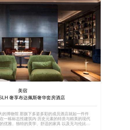
美宿
SLH 奢享布达佩斯奢华套房酒店
庞大的博物馆 那旗下多姿多彩的成员酒店就如一件件
调的优雅、独特的美学、舒适的家具 以及无与伦比的