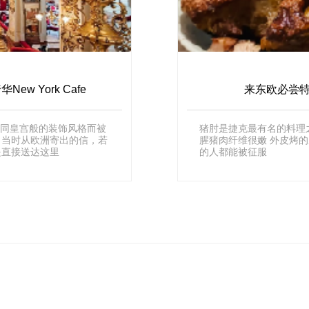
w York Cafe
来东欧必尝特
如同皇宫般的装饰风格而被
猪肘是捷克最有名的料理之一 几乎到哪
说，当时从欧洲寄出的信，若
腥猪肉纤维很嫩 外皮烤
是直接送达这里
的人都能被征服