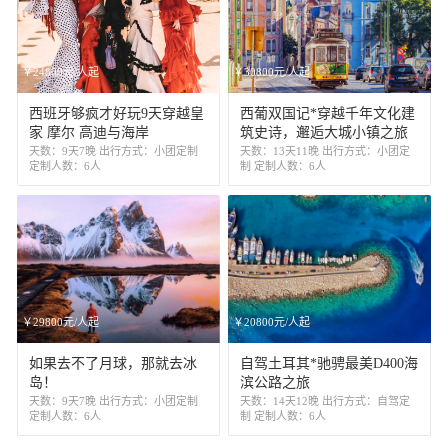
￥24800元/人起
￥30800元/人起
西班牙够疯才好玩9天穿越皇
西葡双国记*穿越千年文化建
家 摩尔 高迪与海岸
筑史诗，邂逅大城小镇之旅
天数：9天7晚 出行方式：小团定制
天数：13天11晚 出行方式：小团定
定制人数：6人
制 定制人数：6人
￥29800元/人起
￥20800元/人起
如果去不了月球，那就去冰
自驾土耳其*驰骋最美D400海
岛！
滨公路之旅
天数：9天7晚 出行方式：小团定制
天数：14天12晚 出行方式：自驾定
定制人数：6人
制 定制人数：6人