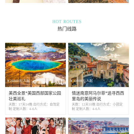
HOT ROUTES
热门线路
￥26800元/人起
￥30800元/人起
美西全景*美国西部国家公园
情迷南意阿马尔菲*追寻西西
壮美巡礼
里岛的美丽传说
天数：17天14晚 出行方式：自驾定
天数：12天10晚 出行方式：小团定
制 定制人数：4-6人
制 定制人数：4-6人